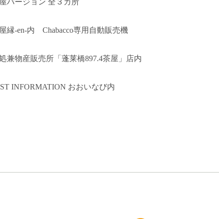
屋バージョン 全３カ所
縁-en-内 Chabacco専用自動販売機
処兼物産販売所「蓬莱橋897.4茶屋」店内
IST INFORMATION おおいなび内