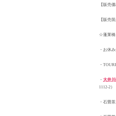
【販売価
【販売箇
☆蓬莱橋
・お休み
・TOUR
・
大井川
1112-2）
・石畳茶屋