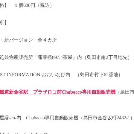
格】 １個600円（税込）
所】
・新バージョン 全４カ所
処兼物産販売所「蓬莱橋897.4茶屋」内（島田市南2丁目地先）
IST INFORMATION おおいなび内 （島田市竹下62番地）
鐵道新金谷駅 プラザロコ前Chabacco専用自動販売機
（島田
縁-en-内 Chabacco専用自動販売機（島田市金谷坂町2482-1