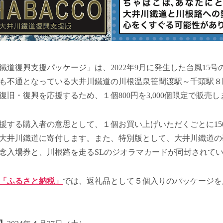
鐵道復興支援パッケージ」は、2022年9月に発生した台風15号
も不通となっている大井川鐵道の川根温泉笹間渡駅～千頭駅８
復旧・復興を応援するため、１個800円を3,000個限定で販売し
援する購入者の意思として、１個お買い上げいただくごとに15
大井川鐵道に寄付します。また、特別版として、大井川鐵道の
念入場券と、川根路を走るSLのジオラマカードが同封されて
「ふるさと納税」
では、返礼品として５個入りのパッケージを