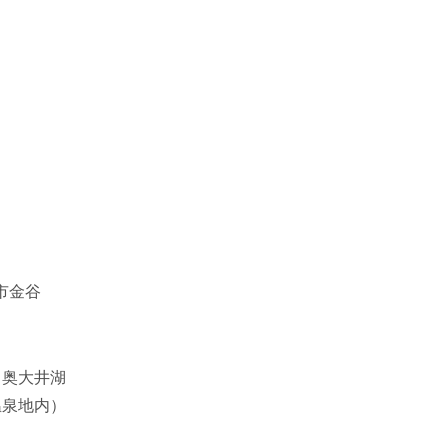
）
田市金谷
、奥大井湖
温泉地内）