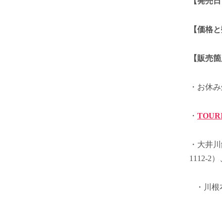
【発売日
【価格と
【販売箇
・お休み
・
TOUR
・大井川
1112
・川根