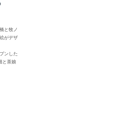
橋と牧ノ
絵がデザ
プンした
畑と茶娘