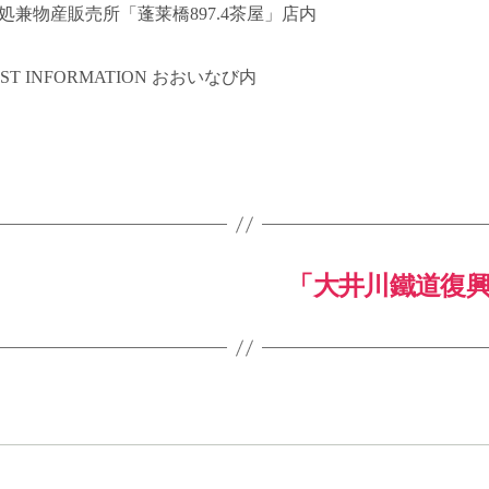
処兼物産販売所「蓬莱橋897.4茶屋」店内
IST INFORMATION おおいなび内
「大井川鐵道復