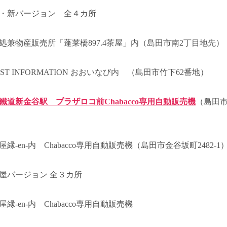
・新バージョン 全４カ所
処兼物産販売所「蓬莱橋897.4茶屋」内（島田市南2丁目地先）
IST INFORMATION おおいなび内 （島田市竹下62番地）
鐵道新金谷駅 プラザロコ前Chabacco専用自動販売機
（島田
縁-en-内 Chabacco専用自動販売機（島田市金谷坂町2482-1
屋バージョン 全３カ所
縁-en-内 Chabacco専用自動販売機