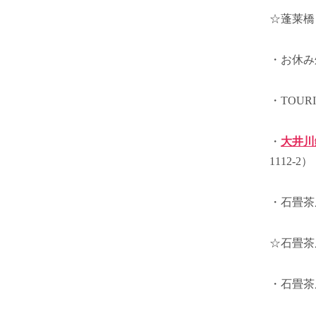
☆蓬莱橋
・お休み
・TOUR
・
大井川
1112-2）
・石畳茶屋
☆石畳茶
・石畳茶屋